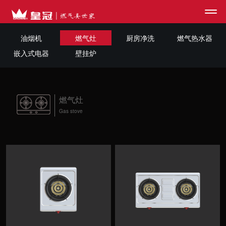
油烟机
燃气灶
厨房净洗
燃气热水器
嵌入式电器
壁挂炉
网站首页
>
皇冠品牌
燃气灶
Gas stove
>
产品中心
>
媒体中心
>
合作咨询