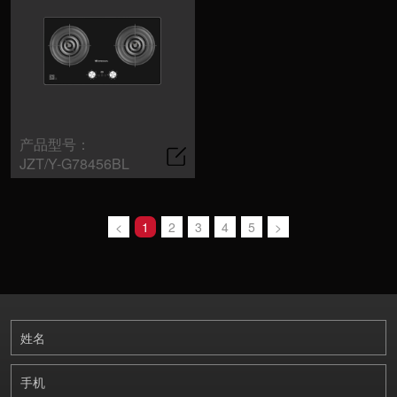
产品型号：
JZT/Y-G78456BL
«
1
2
3
4
5
»