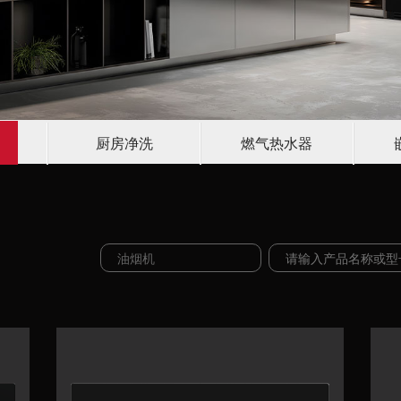
厨房净洗
燃气热水器