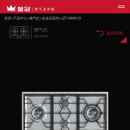
首页
>
产品中心
>
燃气灶
>
金皇冠系列
>
JZT-G9051D
燃气灶
网站首页
返回列表
Gas stove
>
皇冠品牌
>
产品中心
>
媒体中心
>
合作咨询