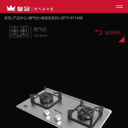
首页
>
产品中心
>
燃气灶
>
银皇冠系列
>
JZT/Y-S7140B
燃气灶
网站首页
返回列表
Gas stove
>
皇冠品牌
>
产品中心
>
媒体中心
>
合作咨询